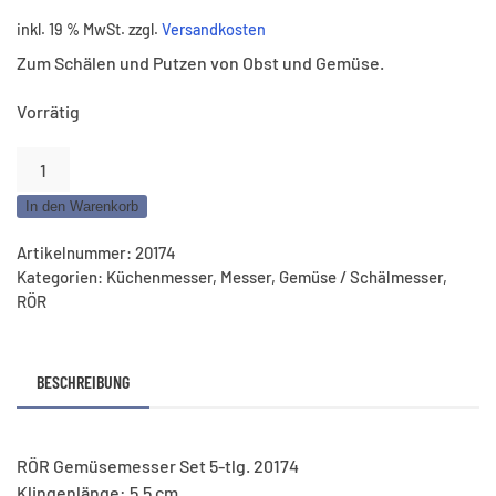
inkl. 19 % MwSt.
zzgl.
Versandkosten
Zum Schälen und Putzen von Obst und Gemüse.
Vorrätig
RÖR
Schälmesser
In den Warenkorb
gebogen
Set
Artikelnummer:
20174
5-
Kategorien:
Küchenmesser
,
Messer
,
Gemüse / Schälmesser
,
tlg.
RÖR
–
Klinge
5,5
BESCHREIBUNG
cm
Menge
RÖR Gemüsemesser Set 5-tlg. 20174
Klingenlänge: 5,5 cm