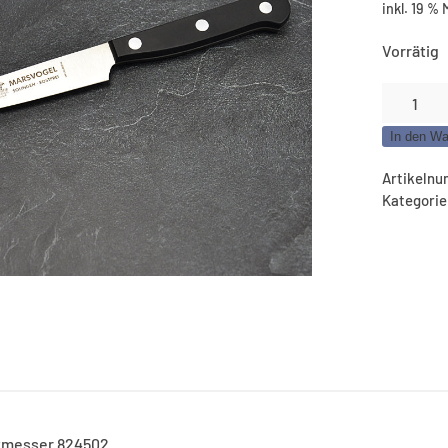
inkl. 19 %
Vorrätig
Marsvoge
Brotzeit
In den Wa
schmal
–
Artikeln
Klinge
Kategori
11
cm
Menge
itmesser 824502