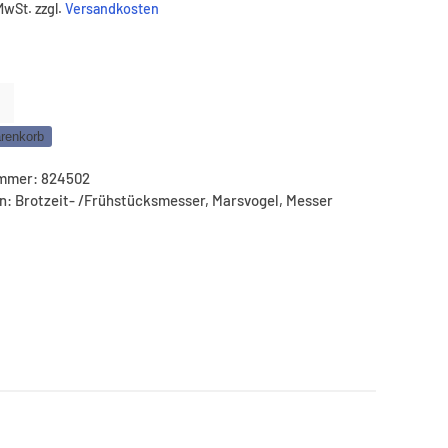
 MwSt.
zzgl.
Versandkosten
l
messer
renkorb
ummer:
824502
en:
Brotzeit- /Frühstücksmesser
,
Marsvogel
,
Messer