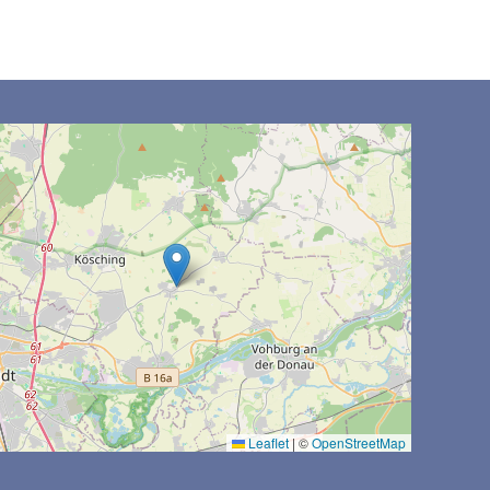
Leaflet
|
©
OpenStreetMap