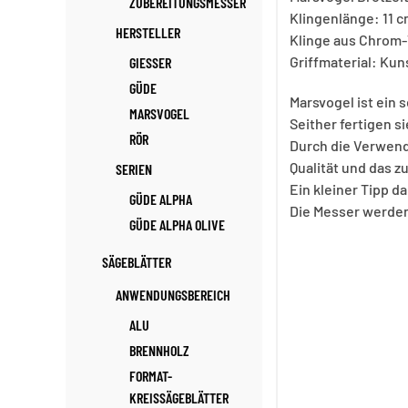
ZUBEREITUNGSMESSER
Klingenlänge: 11 
HERSTELLER
Klinge aus Chrom-
Griffmaterial: Ku
GIESSER
GÜDE
Marsvogel ist ein 
MARSVOGEL
Seither fertigen si
RÖR
Durch die Verwend
Qualität und das zu
SERIEN
Ein kleiner Tipp d
GÜDE ALPHA
Die Messer werden 
GÜDE ALPHA OLIVE
SÄGEBLÄTTER
ANWENDUNGSBEREICH
ALU
BRENNHOLZ
FORMAT-
KREISSÄGEBLÄTTER