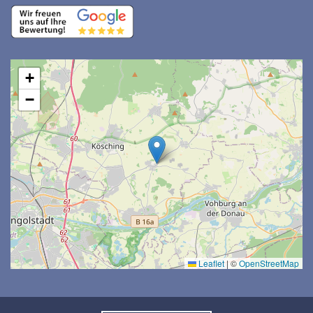
+
−
Leaflet
|
©
OpenStreetMap