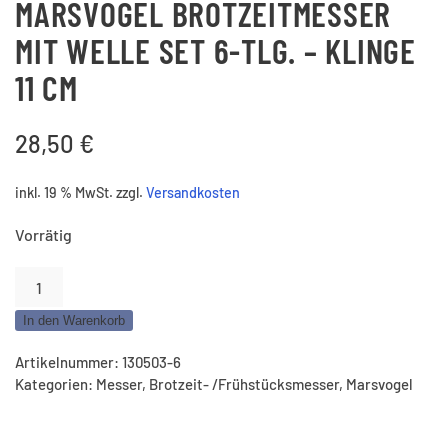
MARSVOGEL BROTZEITMESSER
MIT WELLE SET 6-TLG. – KLINGE
11 CM
28,50
€
inkl. 19 % MwSt.
zzgl.
Versandkosten
Vorrätig
Marsvogel
Brotzeitmesser
In den Warenkorb
mit
Welle
Artikelnummer:
130503-6
Set
Kategorien:
Messer
,
Brotzeit- /Frühstücksmesser
,
Marsvogel
6-
tlg.
–