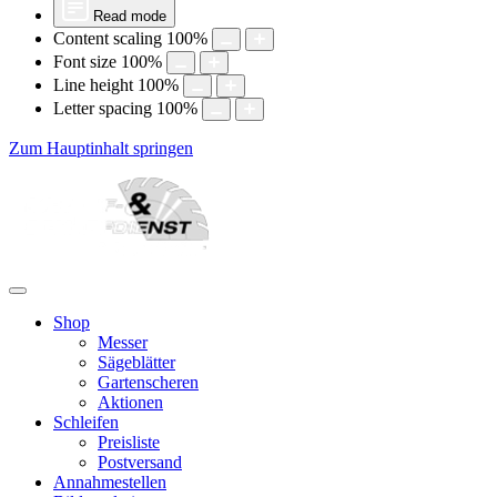
Read mode
Content scaling
100
%
Font size
100
%
Line height
100
%
Letter spacing
100
%
Zum Hauptinhalt springen
Shop
Messer
Sägeblätter
Gartenscheren
Aktionen
Schleifen
Preisliste
Postversand
Annahmestellen