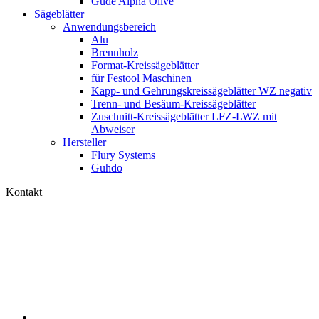
Güde Alpha Olive
Sägeblätter
Anwendungsbereich
Alu
Brennholz
Format-Kreissägeblätter
für Festool Maschinen
Kapp- und Gehrungskreissägeblätter WZ negativ
Trenn- und Besäum-Kreissägeblätter
Zuschnitt-Kreissägeblätter LFZ-LWZ mit
Abweiser
Hersteller
Flury Systems
Guhdo
Kontakt
Schleif- & Schärfdienst Johann Kuffer
Friedhofstraße 5
85098 Demling
Tel. 08456 / 8812
Fax 08456 / 967103
info@werkzeug-kuffer.de