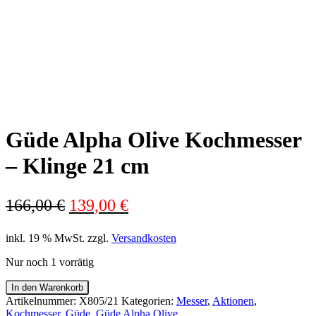
Güde Alpha Olive Kochmesser
– Klinge 21 cm
Ursprünglicher
Aktueller
166,00
€
139,00
€
Preis
Preis
inkl. 19 % MwSt.
zzgl.
Versandkosten
war:
ist:
166,00 €
139,00 €.
Nur noch 1 vorrätig
Güde
In den Warenkorb
Alpha
Artikelnummer:
X805/21
Kategorien:
Messer
,
Aktionen
,
Olive
Kochmesser
,
Güde
,
Güde Alpha Olive