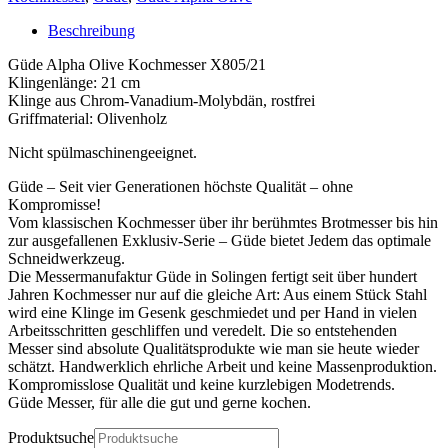
Kochmesser
–
Beschreibung
Klinge
21
Güde Alpha Olive Kochmesser X805/21
cm
Klingenlänge: 21 cm
Menge
Klinge aus Chrom-Vanadium-Molybdän, rostfrei
Griffmaterial: Olivenholz
Nicht spülmaschinengeeignet.
Güde – Seit vier Generationen höchste Qualität – ohne
Kompromisse!
Vom klassischen Kochmesser über ihr berühmtes Brotmesser bis hin
zur ausgefallenen Exklusiv-Serie – Güde bietet Jedem das optimale
Schneidwerkzeug.
Die Messermanufaktur Güde in Solingen fertigt seit über hundert
Jahren Kochmesser nur auf die gleiche Art: Aus einem Stück Stahl
wird eine Klinge im Gesenk geschmiedet und per Hand in vielen
Arbeitsschritten geschliffen und veredelt. Die so entstehenden
Messer sind absolute Qualitätsprodukte wie man sie heute wieder
schätzt. Handwerklich ehrliche Arbeit und keine Massenproduktion.
Kompromisslose Qualität und keine kurzlebigen Modetrends.
Güde Messer, für alle die gut und gerne kochen.
Produktsuche