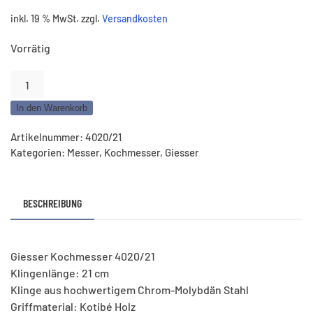
inkl. 19 % MwSt.
zzgl.
Versandkosten
Vorrätig
Giesser
Kochmesser
In den Warenkorb
–
Klinge
Artikelnummer:
4020/21
21
Kategorien:
Messer
,
Kochmesser
,
Giesser
cm
Menge
BESCHREIBUNG
Giesser Kochmesser 4020/21
Klingenlänge: 21 cm
Klinge aus hochwertigem Chrom-Molybdän Stahl
Griffmaterial: Kotibé Holz