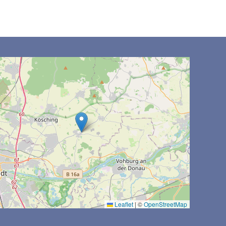
Leaflet
|
©
OpenStreetMap