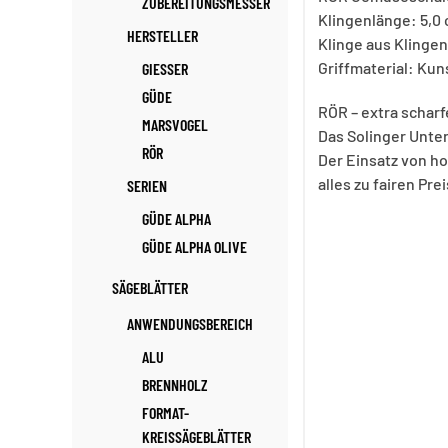
ZUBEREITUNGSMESSER
Klingenlänge: 5,0
HERSTELLER
Klinge aus Klingen
Griffmaterial: Kun
GIESSER
GÜDE
RÖR – extra schar
MARSVOGEL
Das Solinger Unte
RÖR
Der Einsatz von ho
alles zu fairen Pre
SERIEN
GÜDE ALPHA
GÜDE ALPHA OLIVE
SÄGEBLÄTTER
ANWENDUNGSBEREICH
ALU
BRENNHOLZ
FORMAT-
KREISSÄGEBLÄTTER