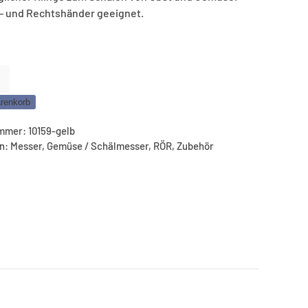
s- und Rechtshänder geeignet.
chäler
renkorb
ummer:
10159-gelb
en:
Messer
,
Gemüse / Schälmesser
,
RÖR
,
Zubehör