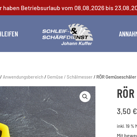
r haben Betriebsurlaub vom 08.08.2026 bis 23.08.2
HLEIFEN
ANNAH
/
Anwendungsbereich
/
Gemüse / Schälmesser
/ RÖR Gemüseschäler
RÖR
3,50
€
inkl. 19 %
Mit bewe