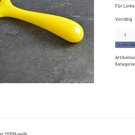
Für Link
Vorrätig
RÖR
Gemüses
In den Wa
Menge
Artikeln
Kategori
r 10159-gelb