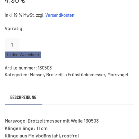
inkl. 19 % MwSt.
zzgl.
Versandkosten
Vorrätig
Marsvogel
Brotzeitmesser
In den Warenkorb
mit
Welle
Artikelnummer:
130503
–
Kategorien:
Messer
,
Brotzeit- /Frühstücksmesser
,
Marsvogel
Klinge
11
cm
BESCHREIBUNG
Menge
Marsvogel Brotzeitmesser mit Welle 130503
Klingenlänge: 11 cm
Klinge aus Molybdänstahl, rostfrei