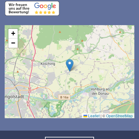
+
−
Leaflet
|
©
OpenStreetMap