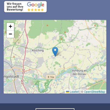
+
−
Leaflet
|
©
OpenStreetMap