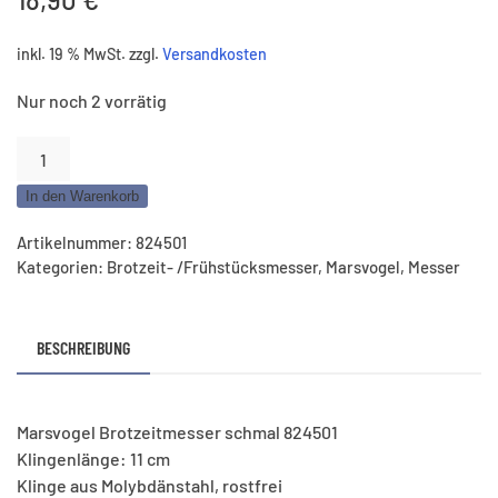
inkl. 19 % MwSt.
zzgl.
Versandkosten
Nur noch 2 vorrätig
Marsvogel
Brotzeitmesser
In den Warenkorb
schmal
–
Artikelnummer:
824501
Klinge
Kategorien:
Brotzeit- /Frühstücksmesser
,
Marsvogel
,
Messer
11
cm
Menge
BESCHREIBUNG
Marsvogel Brotzeitmesser schmal 824501
Klingenlänge: 11 cm
Klinge aus Molybdänstahl, rostfrei